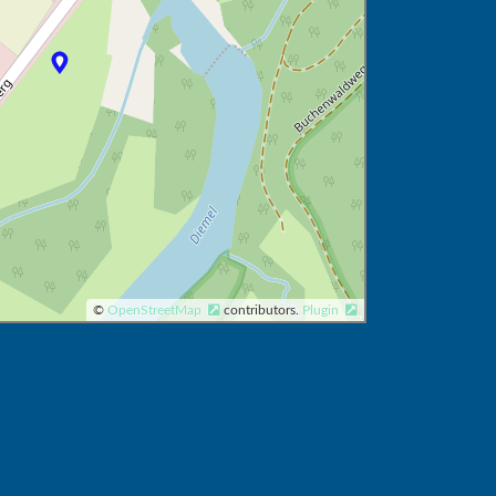
©
OpenStreetMap
contributors.
Plugin