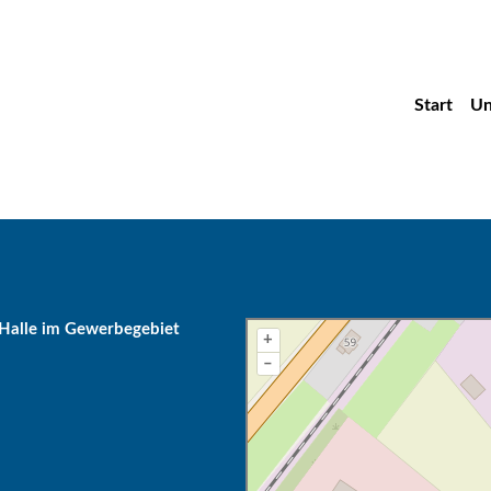
Start
Un
n Halle im Gewerbegebiet
+
–